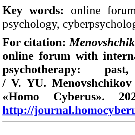
Key words:
online forum,
psychology, cyberpsycholo
For citation:
Menovshchik
online forum with interna
psychotherapy: pas
/ V. YU.
Menovshchiko
«Homo Cyberus». 2
http://journal.homocybe