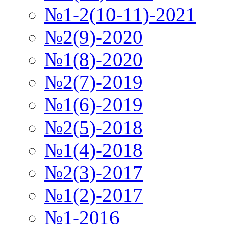
№1-2(10-11)-2021
№2(9)-2020
№1(8)-2020
№2(7)-2019
№1(6)-2019
№2(5)-2018
№1(4)-2018
№2(3)-2017
№1(2)-2017
№1-2016