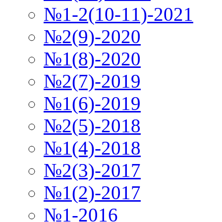
№1-2(10-11)-2021
№2(9)-2020
№1(8)-2020
№2(7)-2019
№1(6)-2019
№2(5)-2018
№1(4)-2018
№2(3)-2017
№1(2)-2017
№1-2016