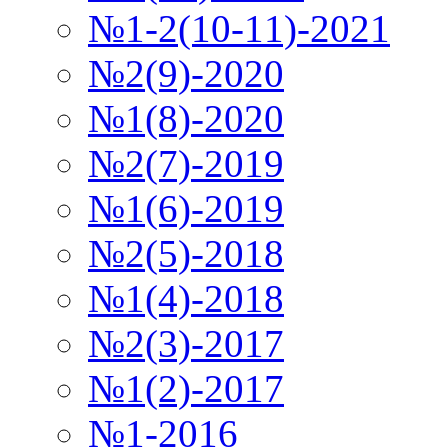
№1-2(10-11)-2021
№2(9)-2020
№1(8)-2020
№2(7)-2019
№1(6)-2019
№2(5)-2018
№1(4)-2018
№2(3)-2017
№1(2)-2017
№1-2016