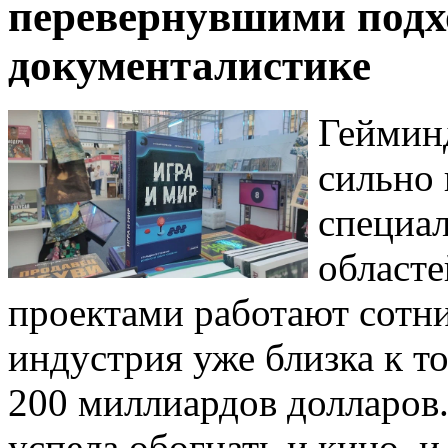
перевернувшими подхо
документалистике
Геймин
сильно 
специа
област
проектами работают сотни
индустрия уже близка к т
200 миллиардов долларов.
успела обогнать и кино, и