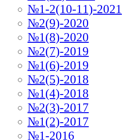
№1-2(10-11)-2021
№2(9)-2020
№1(8)-2020
№2(7)-2019
№1(6)-2019
№2(5)-2018
№1(4)-2018
№2(3)-2017
№1(2)-2017
№1-2016