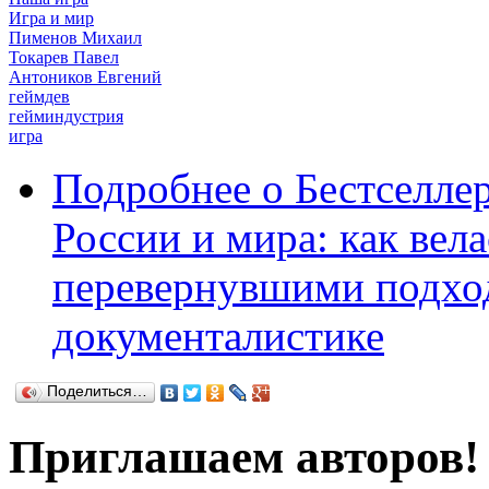
Игра и мир
Пименов Михаил
Токарев Павел
Антоников Евгений
геймдев
гейминдустрия
игра
Подробнее
о Бестселле
России и мира: как вела
перевернувшими подход
документалистике
Поделиться…
Приглашаем авторов!