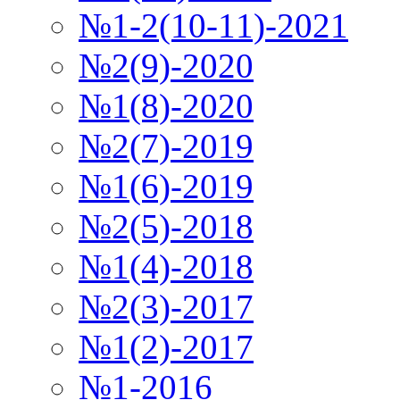
№1-2(10-11)-2021
№2(9)-2020
№1(8)-2020
№2(7)-2019
№1(6)-2019
№2(5)-2018
№1(4)-2018
№2(3)-2017
№1(2)-2017
№1-2016