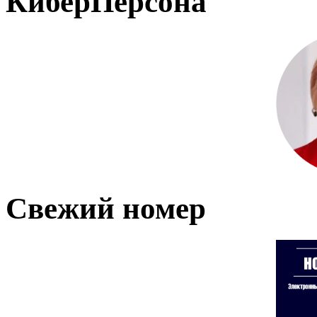
КиберПерсона
Свежий номер