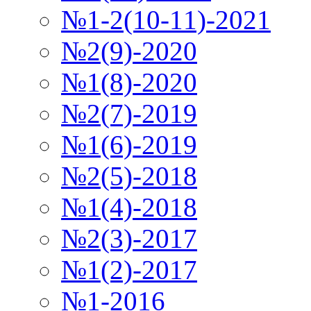
№1-2(10-11)-2021
№2(9)-2020
№1(8)-2020
№2(7)-2019
№1(6)-2019
№2(5)-2018
№1(4)-2018
№2(3)-2017
№1(2)-2017
№1-2016