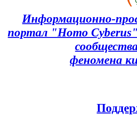
Информационно-про
портал "Homo Cyberus
сообщества
феномена
к
Поддер