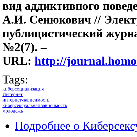
вид аддиктивного повед
А.И. Сенюкович // Элек
публицистический журнал
№2(7). –
URL:
http://journal.hom
Tags:
киберсоциализация
Интернет
интернет-зависимость
киберсексуальная зависимость
молодежь
Подробнее
о Киберсексу