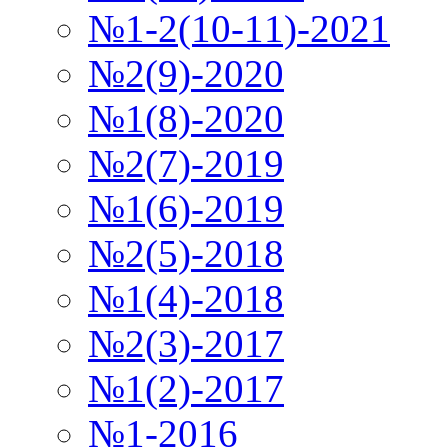
№1-2(10-11)-2021
№2(9)-2020
№1(8)-2020
№2(7)-2019
№1(6)-2019
№2(5)-2018
№1(4)-2018
№2(3)-2017
№1(2)-2017
№1-2016