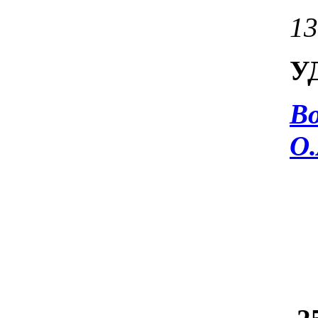
13
УД
Во
О.