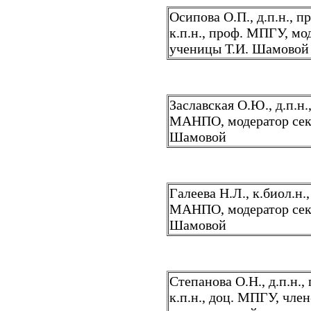
Осипова О.П., д.п.н., 
к.п.н., проф. МПГУ, мо
ученицы Т.И. Шамовой
Заславская О.Ю., д.п.н
МАНПО, модератор секц
Шамовой
Галеева Н.Л., к.биол.н
МАНПО, модератор секц
Шамовой
Степанова О.Н., д.п.н.
к.п.н., доц. МПГУ, чл