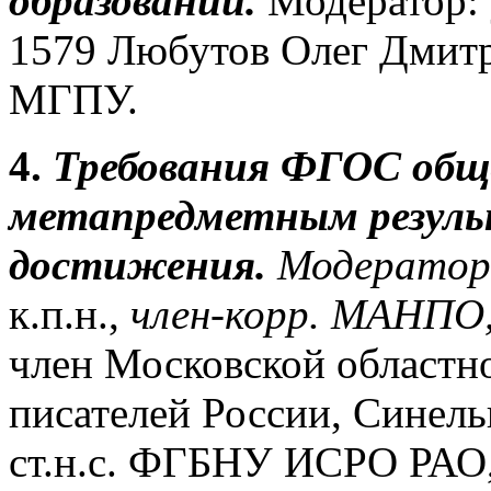
образовании.
Модератор:
1579 Любутов Олег Дмит
МГПУ.
4.
Требования ФГОС обще
метапредметным резуль
достижения
.
Модерато
к.п.н.,
член-корр. МАНПО
член Московской областн
писателей России, Синель
ст.н.с. ФГБНУ ИСРО РАО,