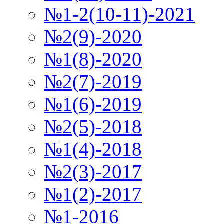
№1-2(10-11)-2021
№2(9)-2020
№1(8)-2020
№2(7)-2019
№1(6)-2019
№2(5)-2018
№1(4)-2018
№2(3)-2017
№1(2)-2017
№1-2016