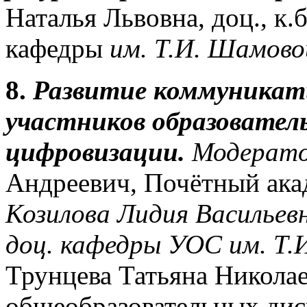
Наталья Львовна, доц., к
кафедры
им. Т.И. Шамово
8.
Развитие коммуника
участников образователь
цифровизации.
Модерат
Андреевич, Почётный ака
Козилова Лидия Васильевн
доц. кафедры УОС им. Т
Трунцева Татьяна Николаев
общеобразовательных д