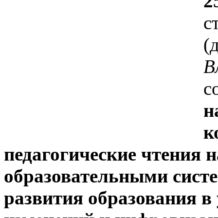
2
с
(
В
с
н
к
педагогические чтения 
образовательными сист
развития образования в