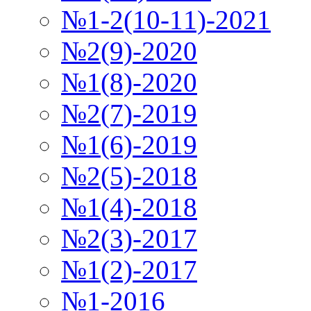
№1-2(10-11)-2021
№2(9)-2020
№1(8)-2020
№2(7)-2019
№1(6)-2019
№2(5)-2018
№1(4)-2018
№2(3)-2017
№1(2)-2017
№1-2016