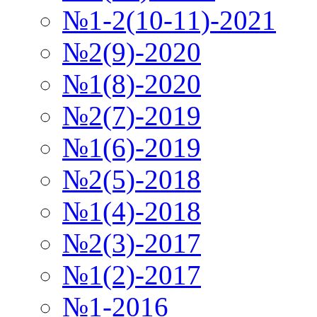
№1-2(10-11)-2021
№2(9)-2020
№1(8)-2020
№2(7)-2019
№1(6)-2019
№2(5)-2018
№1(4)-2018
№2(3)-2017
№1(2)-2017
№1-2016