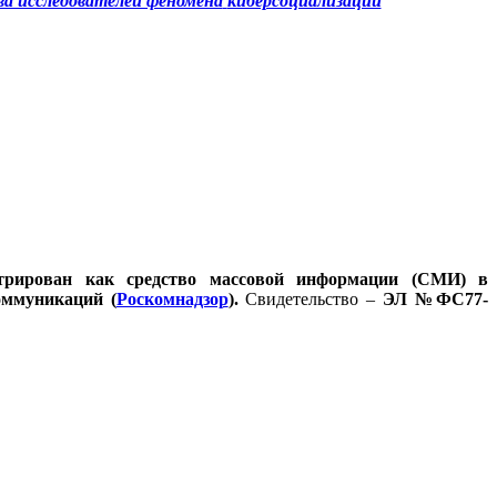
а исследователей феномена
киберсоциализации
стрирован как средство массовой информации (СМИ) в
оммуникаций (
Роскомнадзор
).
Свидетельство –
ЭЛ №ФС77-