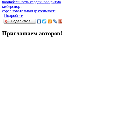
вариабельность сердечного ритма
киберспорт
соревновательная деятельность
Подробнее
о Динамика систем организма спортсменов, заним
Поделиться…
Приглашаем авторов!