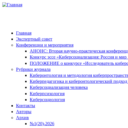
Главная
Экспертный совет
Конференции и мероприятия
АНОНС: Вторая научно-практическая конференция
Конкурс эссе «Киберсоциализация: Россия и мир 
ПОЛОЖЕНИЕ о конкурсе «Исследователь киберс
Рубрики журнала
Киберонтология и методология киберпространст
Киберпедагогика и киберонтологический подход
Киберсоциализация человека
Киберпсихология
Киберсоциология
Контакты
Авторы
Архив
№1(20)-2026