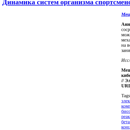
Динамика систем организма спортсмено
Мещ
Анн
соср
мож
мех
на в
зан
Исс
Мещ
киб
//
Эл
URL
Tag
эле
ком
био
реа
бет
кон