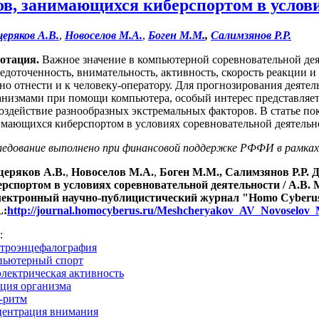
в, занимающихся киберспортом в услови
еряков А.В.
,
Новоселов М.А.
,
Боген М.М.
,
Салимзянов Р.Р.
отация.
Важное значение в компьютерной соревновательной деят
едоточенность, внимательность, активность, скорость реакции и
но отнести и к человеку-оператору. Для прогнозирования деяте
анизмами при помощи компьютера, особый интерес представляет 
оздействие разнообразных экстремальных факторов. В статье по
имающихся киберспортом в условиях соревновательной деятельн
ледование выполнено при финансовой поддержке РФФИ в рамк
еряков А.В.
,
Новоселов М.А.
,
Боген М.М.,
Салимзянов Р.Р. 
ерспортом в условиях соревновательной деятельности /
А.В.
ектронный научно-публицистический журнал "Homo Cyberus". 
:
http://journal.homocyberus.ru/Meshcheryakov_AV_Novose
s:
ктроэнцефалография
пьютерный спорт
электрическая активность
кция организма
а-ритм
центрация внимания