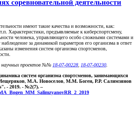
ях соревновательной деятельности
ельности имеют такие качества и возможности, как:
 т.п. Характеристики, предъявляемые к киберспортсмену,
льности человека, управляющего особо сложными системами и
наблюдение за динамикой параметров его организма в ответ
казаны изменения систем организма спортсменов,
ости.
ах научных проектов №№
18-07-00228
,
18-07-00230
.
Динамика систем организма спортсменов, занимающихся
 Мещеряков
,
М.А. Новоселов
,
М.М. Боген,
Р.Р. Салимзянов
- 2019. - №2(7). –
lov_MA_Bogen_MM_SalimzyanovRR_2_2019