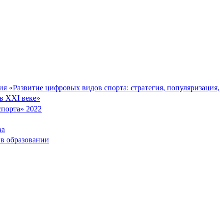
 «Развитие цифровых видов спорта: стратегия, популяризация, 
в XXI веке»
порта» 2022
ва
 в образовании