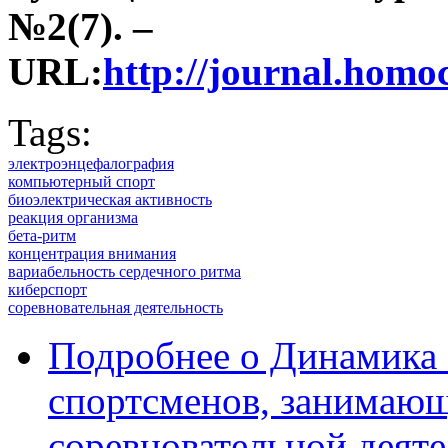
№2(7). –
URL:
http://journal.ho
Tags:
электроэнцефалография
компьютерный спорт
биоэлектрическая активность
реакция организма
бета-ритм
концентрация внимания
вариабельность сердечного ритма
киберспорт
соревновательная деятельность
Подробнее
о Динамика 
спортсменов, занимающ
соревновательной деят