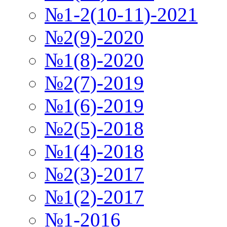
№1-2(10-11)-2021
№2(9)-2020
№1(8)-2020
№2(7)-2019
№1(6)-2019
№2(5)-2018
№1(4)-2018
№2(3)-2017
№1(2)-2017
№1-2016