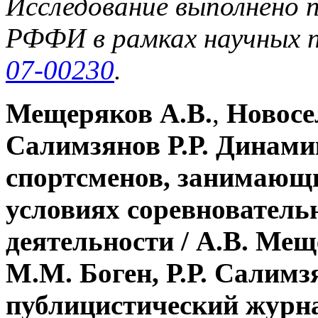
Исследование выполнено 
РФФИ в рамках научных
07-00230
.
Мещеряков А.В.
,
Новосе
Салимзянов Р.Р. Динами
спортсменов, занимающи
условиях соревнователь
деятельности /
А.В. Мещ
М.М. Боген,
Р.Р. Салимзя
публицистический журнал