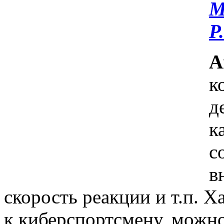
М
Р.
А
к
д
к
с
в
скорость реакции и т.п. 
к киберспортсмену, можно