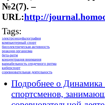
№2(7). –
URL:
http://journal.ho
Tags:
электроэнцефалография
компьютерный спорт
биоэлектрическая активность
реакция организма
бета-ритм
концентрация внимания
вариабельность сердечного ритма
киберспорт
соревновательная деятельность
Подробнее
о Динамика 
спортсменов, занимающ
соревновательной деят