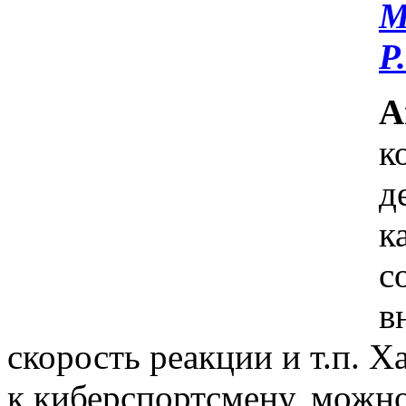
М
Р.
А
к
д
к
с
в
скорость реакции и т.п. 
к киберспортсмену, можно