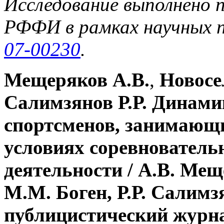
Исследование выполнено 
РФФИ в рамках научных
07-00230
.
Мещеряков А.В.
,
Новосе
Салимзянов Р.Р. Динами
спортсменов, занимающи
условиях соревнователь
деятельности /
А.В. Мещ
М.М. Боген,
Р.Р. Салимзя
публицистический журнал