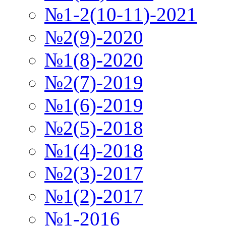
№1-2(10-11)-2021
№2(9)-2020
№1(8)-2020
№2(7)-2019
№1(6)-2019
№2(5)-2018
№1(4)-2018
№2(3)-2017
№1(2)-2017
№1-2016