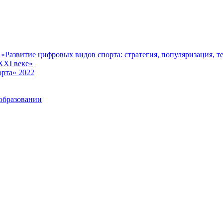
Развитие цифровых видов спорта: стратегия, популяризация, те
XXI веке»
рта» 2022
образовании