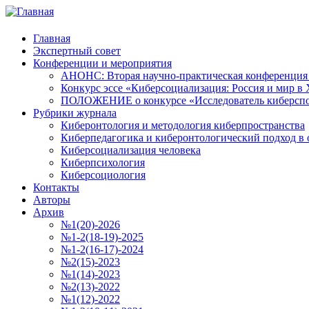
Главная
Экспертный совет
Конференции и мероприятия
АНОНС: Вторая научно-практическая конференция «
Конкурс эссе «Киберсоциализация: Россия и мир в 
ПОЛОЖЕНИЕ о конкурсе «Исследователь киберспо
Рубрики журнала
Киберонтология и методология киберпространства
Киберпедагогика и киберонтологический подход в 
Киберсоциализация человека
Киберпсихология
Киберсоциология
Контакты
Авторы
Архив
№1(20)-2026
№1-2(18-19)-2025
№1-2(16-17)-2024
№2(15)-2023
№1(14)-2023
№2(13)-2022
№1(12)-2022