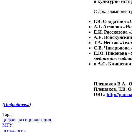
в культурно-исто
С докладами выст
Г.В. Солдатова
«Ц
А.Г. Асмолов
«Ин
Е.И. Рассказова
«
А.Е. Войскунски
Т.А. Нестик
«Техн
С.В. Чигарькова
Е.Ю. Никонова
«
медиамногозадач
и А.С. Клишеви
Плешаков В.А., О
Плешаков, Т.В. О
URL:
http://journ
(Подробнее...)
Tags:
цифровая социализация
МГУ
психология