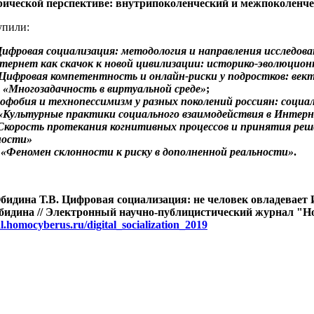
рической перспективе: внутрипоколенческий и межпоколенче
упили:
ифровая социализация: методология и направления исследов
тернет как скачок к новой цивилизации: историко-эволюцион
Цифровая компетентность и онлайн-риски у подростков: ве
й
«Многозадачность в виртуальной среде»
;
офобия и технопессимизм у разных поколений россиян: социа
«Культурные практики социального взаимодействия в Интерн
Скорость протекания когнитивных процессов и принятия реше
ности»
ч
«Феномен склонности к риску в дополненной реальности»
.
бидина Т.В. Цифровая социализация: не человек овладевает И
бидина // Электронный научно-публицистический журнал "Homo
al.homocyberus.ru/digital_socialization_2019