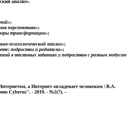
ский анализ».
аний»
;
ная перспектива»
;
кторы трансформации»
;
льно-психологический анализ»
;
ете: подростки и родители»
;
ний в тестовых заданиях у подростков с разным модусом
нтернетом, а Интернет овладевает человеком / В.А.
 Cyberus". - 2019. - №2(7). –