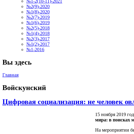
№1-2(10-11)-2021
№2(9)-2020
№1(8)-2020
№2(7)-2019
№1(6)-2019
№2(5)-2018
№1(4)-2018
№2(3)-2017
№1(2)-2017
№1-2016
Вы здесь
Главная
Войскунский
Цифровая социализация: не человек ов
15 ноября 2019 го
мира: в поисках 
На мероприятии б