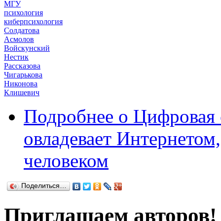
МГУ
психология
киберпсихология
Солдатова
Асмолов
Войскунский
Нестик
Рассказова
Чигарькова
Никонова
Клишевич
Подробнее
о Цифровая 
овладевает Интернетом,
человеком
Поделиться…
Приглашаем авторов!