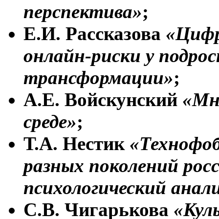
перспектива»
;
Е.И. Рассказова
«Цифр
онлайн-риски у подро
трансформации»
;
А.Е. Войскунский
«Мн
среде»
;
Т.А. Нестик
«Технофоб
разных поколений росс
психологический анал
С.В. Чигарькова
«Кул