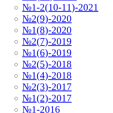
№1-2(10-11)-2021
№2(9)-2020
№1(8)-2020
№2(7)-2019
№1(6)-2019
№2(5)-2018
№1(4)-2018
№2(3)-2017
№1(2)-2017
№1-2016