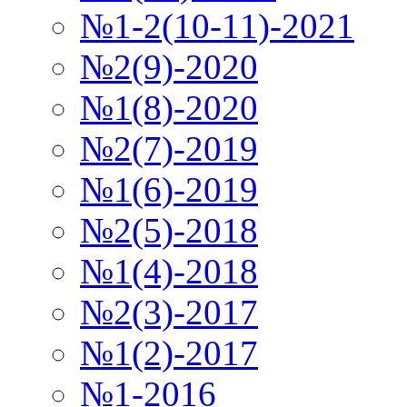
№1-2(10-11)-2021
№2(9)-2020
№1(8)-2020
№2(7)-2019
№1(6)-2019
№2(5)-2018
№1(4)-2018
№2(3)-2017
№1(2)-2017
№1-2016