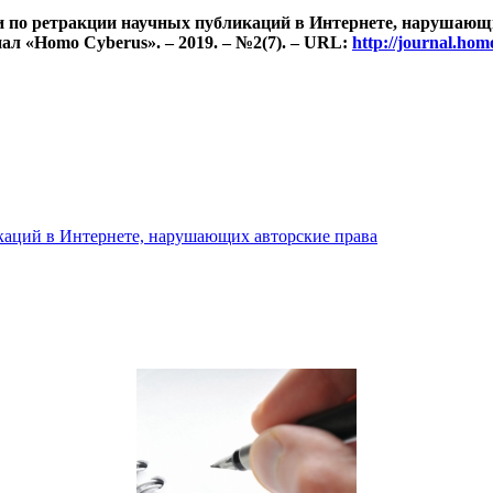
 по ретракции научных публикаций в Интернете, нарушающи
л «Homo Cyberus». – 2019. – №2(7). – URL:
http://journal.h
каций в Интернете, нарушающих авторские права