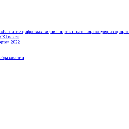
Развитие цифровых видов спорта: стратегия, популяризация, те
XXI веке»
рта» 2022
образовании