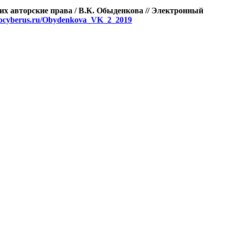
х авторские права / В.К. Обыденкова // Электронный
omocyberus.ru/Obydenkova_VK_2_2019