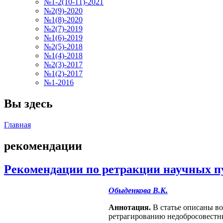
№1-2(10-11)-2021
№2(9)-2020
№1(8)-2020
№2(7)-2019
№1(6)-2019
№2(5)-2018
№1(4)-2018
№2(3)-2017
№1(2)-2017
№1-2016
Вы здесь
Главная
рекомендации
Рекомендации по ретракции научных п
Обыденкова В.К.
Аннотация.
В статье описаны во
ретрагированию недобросовестны