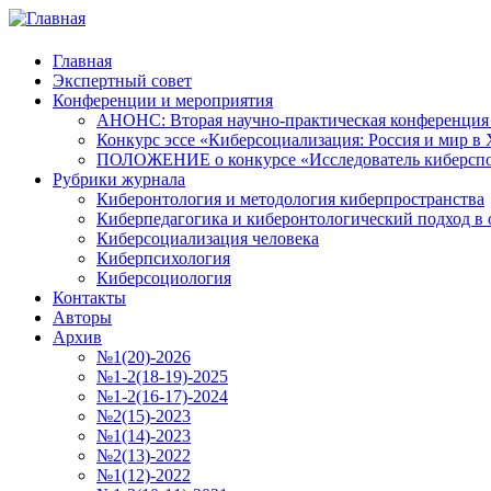
Главная
Экспертный совет
Конференции и мероприятия
АНОНС: Вторая научно-практическая конференция «
Конкурс эссе «Киберсоциализация: Россия и мир в 
ПОЛОЖЕНИЕ о конкурсе «Исследователь киберспо
Рубрики журнала
Киберонтология и методология киберпространства
Киберпедагогика и киберонтологический подход в 
Киберсоциализация человека
Киберпсихология
Киберсоциология
Контакты
Авторы
Архив
№1(20)-2026
№1-2(18-19)-2025
№1-2(16-17)-2024
№2(15)-2023
№1(14)-2023
№2(13)-2022
№1(12)-2022