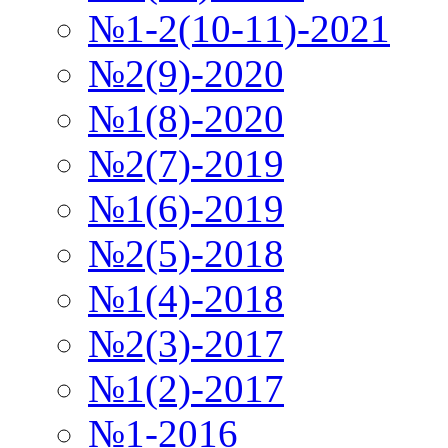
№1-2(10-11)-2021
№2(9)-2020
№1(8)-2020
№2(7)-2019
№1(6)-2019
№2(5)-2018
№1(4)-2018
№2(3)-2017
№1(2)-2017
№1-2016