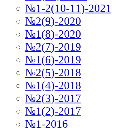
№1-2(10-11)-2021
№2(9)-2020
№1(8)-2020
№2(7)-2019
№1(6)-2019
№2(5)-2018
№1(4)-2018
№2(3)-2017
№1(2)-2017
№1-2016