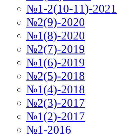
№1-2(10-11)-2021
№2(9)-2020
№1(8)-2020
№2(7)-2019
№1(6)-2019
№2(5)-2018
№1(4)-2018
№2(3)-2017
№1(2)-2017
№1-2016