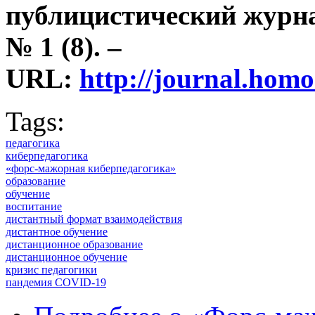
публицистический журна
№ 1 (8). –
URL:
http://journal.ho
Tags:
педагогика
киберпедагогика
«форс-мажорная киберпедагогика»
образование
обучение
воспитание
дистантный формат взаимодействия
дистантное обучение
дистанционное образование
дистанционное обучение
кризис педагогики
пандемия COVID-19