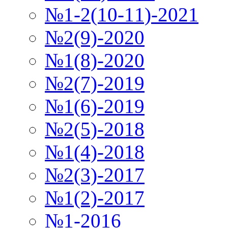
№1-2(10-11)-2021
№2(9)-2020
№1(8)-2020
№2(7)-2019
№1(6)-2019
№2(5)-2018
№1(4)-2018
№2(3)-2017
№1(2)-2017
№1-2016