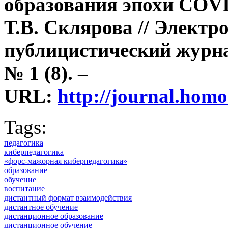
образования эпохи COVI
Т.В. Склярова // Электр
публицистический журна
№ 1 (8). –
URL:
http://journal.ho
Tags:
педагогика
киберпедагогика
«форс-мажорная киберпедагогика»
образование
обучение
воспитание
дистантный формат взаимодействия
дистантное обучение
дистанционное образование
дистанционное обучение