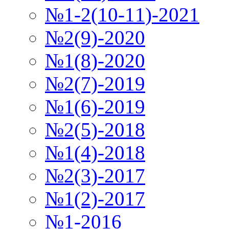
№1-2(10-11)-2021
№2(9)-2020
№1(8)-2020
№2(7)-2019
№1(6)-2019
№2(5)-2018
№1(4)-2018
№2(3)-2017
№1(2)-2017
№1-2016