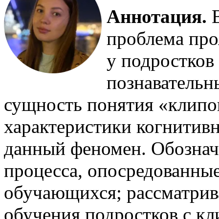
Аннотация.
В
проблема пр
у подростков 
познавательн
сущность понятия «клипо
характеристики когнитив
данный феномен. Обознач
процесса, опосредованн
обучающихся; рассматрив
обучения подростков с к