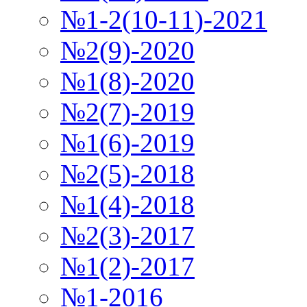
№1-2(10-11)-2021
№2(9)-2020
№1(8)-2020
№2(7)-2019
№1(6)-2019
№2(5)-2018
№1(4)-2018
№2(3)-2017
№1(2)-2017
№1-2016