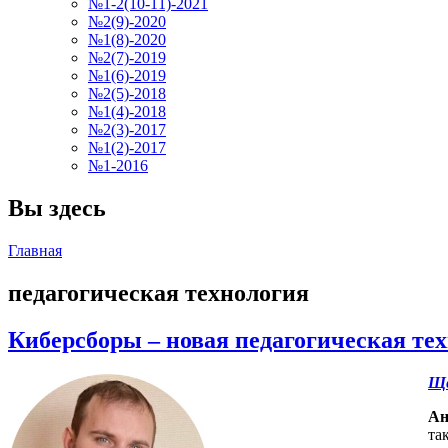
№1-2(10-11)-2021
№2(9)-2020
№1(8)-2020
№2(7)-2019
№1(6)-2019
№2(5)-2018
№1(4)-2018
№2(3)-2017
№1(2)-2017
№1-2016
Вы здесь
Главная
педагогическая технология
Киберсборы – новая педагогическая те
Ще
Ан
та