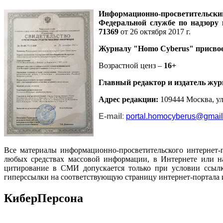
Информационно-просветительск
Федеральной службе по надзору
71369
от 26 октября 2017 г.
Журналу
"Homo Cyberus"
присво
Возрастной ценз –
16+
Главный редактор и издатель жур
Адрес редакции
:
109444 Москва, ул.
E-mail
:
portal.homocyberus@gmai
Все материалы информационно-просветительского интернет-
любых средствах массовой информации, в Интернете или на
цитирование в СМИ допускается только при условии ссылк
гиперссылки на соответствующую страницу интернет-портала 
КиберПерсона