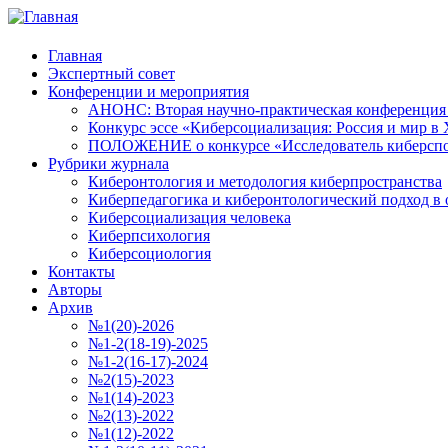
Главная
Экспертный совет
Конференции и мероприятия
АНОНС: Вторая научно-практическая конференция «
Конкурс эссе «Киберсоциализация: Россия и мир в 
ПОЛОЖЕНИЕ о конкурсе «Исследователь киберспо
Рубрики журнала
Киберонтология и методология киберпространства
Киберпедагогика и киберонтологический подход в 
Киберсоциализация человека
Киберпсихология
Киберсоциология
Контакты
Авторы
Архив
№1(20)-2026
№1-2(18-19)-2025
№1-2(16-17)-2024
№2(15)-2023
№1(14)-2023
№2(13)-2022
№1(12)-2022