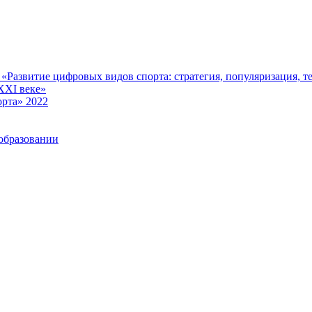
Развитие цифровых видов спорта: стратегия, популяризация, те
XXI веке»
рта» 2022
образовании