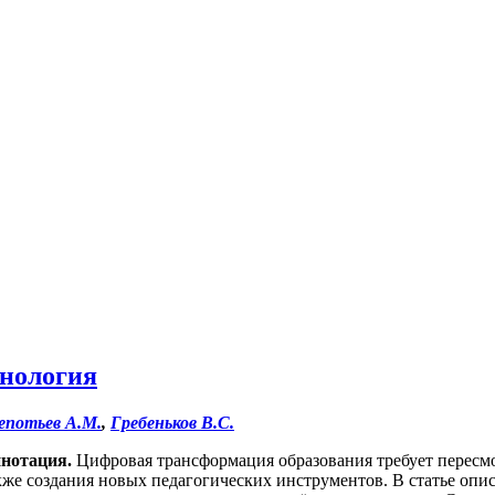
хнология
потьев А.М.
,
Гребеньков В.С.
нотация
.
Цифровая трансформация образования требует пересм
кже создания новых педагогических инструментов. В статье опи