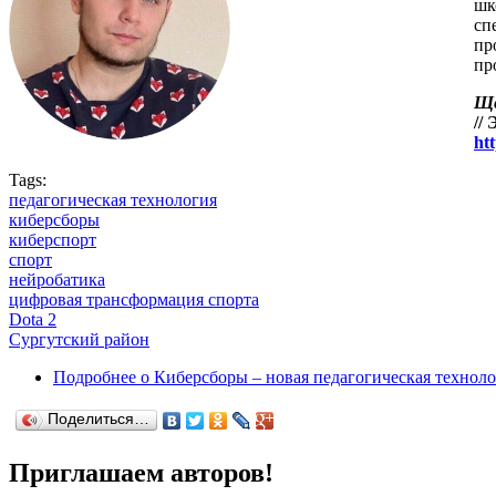
шк
сп
пр
пр
Ще
//
ht
Tags:
педагогическая технология
киберсборы
киберспорт
спорт
нейробатика
цифровая трансформация спорта
Dota 2
Сургутский район
Подробнее
о Киберсборы – новая педагогическая технол
Поделиться…
Приглашаем авторов!