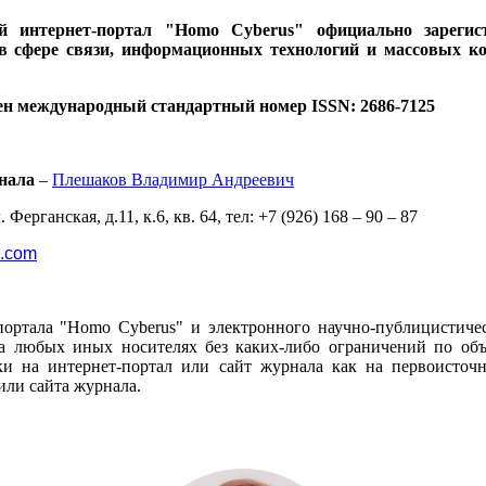
ий интернет-портал "Homo Cyberus" официально зареги
 в сфере связи, информационных технологий и массовых к
ен международный стандартный номер ISSN: 2686-7125
нала
–
Плешаков Владимир Андреевич
 Ферганская, д.11, к.6, кв. 64, тел: +7 (926) 168 – 90 – 87
l.com
портала "Homo Cyberus" и электронного научно-публицистиче
 любых иных носителях без каких-либо ограничений по объё
и на интернет-портал или сайт журнала как на первоисто
или сайта журнала.