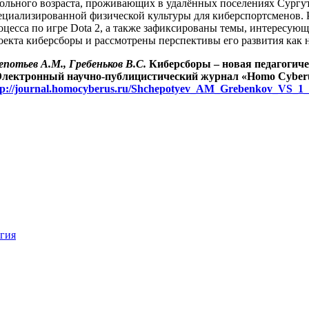
ольного возраста, проживающих в удалённых поселениях Сургут
ециализированной физической культуры для киберспортсменов.
оцесса по игре Dota 2, а также зафиксированы темы, интересую
оекта киберсборы и рассмотрены перспективы его развития как 
потьев
А.
М.
,
Гребеньков
В.
С.
К
иберсборы – новая педагогиче
 Электронный научно-публицистический журнал «Homo Cyberus»
tp://journal.homocyberus.ru/Shchepotyev_AM_Grebenkov_VS_1
огия