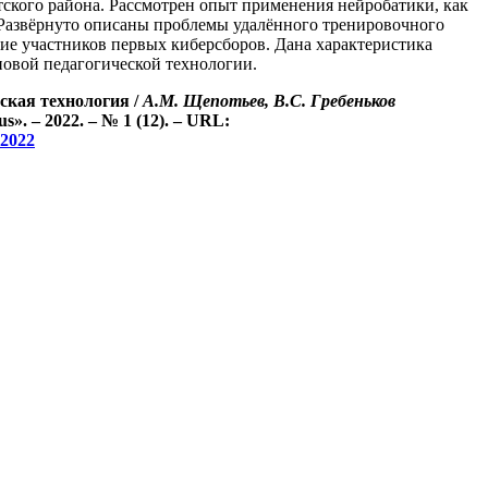
ского района. Рассмотрен опыт применения нейробатики, как
 Развёрнуто описаны проблемы удалённого тренировочного
щие участников первых киберсборов. Дана характеристика
новой педагогической технологии.
ская технология /
А.
М.
Щепотьев
,
В.
С.
Гребеньков
. – 2022. – № 1 (12). – URL:
_2022