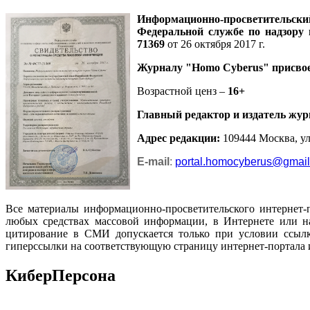
Информационно-просветительск
Федеральной службе по надзору
71369
от 26 октября 2017 г.
Журналу
"Homo Cyberus"
присво
Возрастной ценз –
16+
Главный редактор и издатель жур
Адрес редакции
:
109444 Москва, ул.
E-mail
:
portal.homocyberus@gmai
Все материалы информационно-просветительского интернет-
любых средствах массовой информации, в Интернете или на
цитирование в СМИ допускается только при условии ссылк
гиперссылки на соответствующую страницу интернет-портала 
КиберПерсона