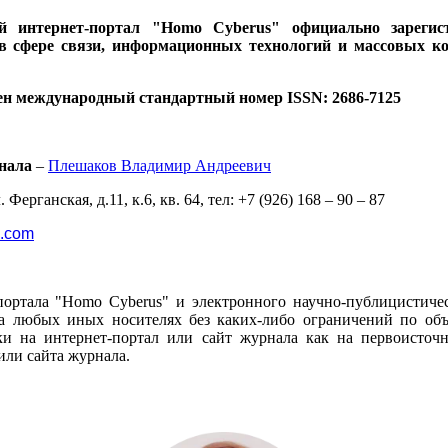
ий интернет-портал "Homo Cyberus" официально зареги
 в сфере связи, информационных технологий и массовых к
ен международный стандартный номер ISSN: 2686-7125
нала
–
Плешаков Владимир Андреевич
 Ферганская, д.11, к.6, кв. 64, тел: +7 (926) 168 – 90 – 87
l.com
портала "Homo Cyberus" и электронного научно-публицистиче
 любых иных носителях без каких-либо ограничений по объё
и на интернет-портал или сайт журнала как на первоисто
или сайта журнала.