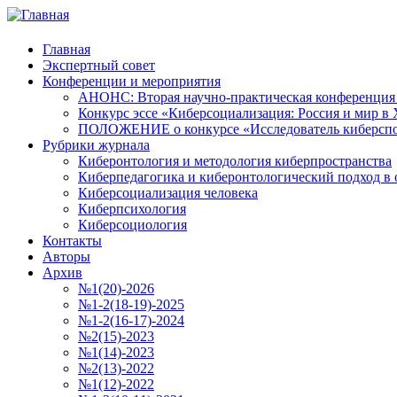
Главная
Экспертный совет
Конференции и мероприятия
АНОНС: Вторая научно-практическая конференция «
Конкурс эссе «Киберсоциализация: Россия и мир в 
ПОЛОЖЕНИЕ о конкурсе «Исследователь киберспо
Рубрики журнала
Киберонтология и методология киберпространства
Киберпедагогика и киберонтологический подход в 
Киберсоциализация человека
Киберпсихология
Киберсоциология
Контакты
Авторы
Архив
№1(20)-2026
№1-2(18-19)-2025
№1-2(16-17)-2024
№2(15)-2023
№1(14)-2023
№2(13)-2022
№1(12)-2022