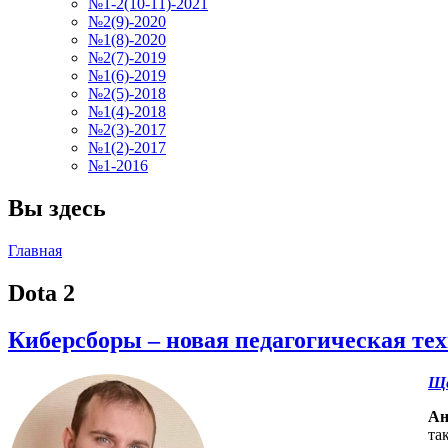
№1-2(10-11)-2021
№2(9)-2020
№1(8)-2020
№2(7)-2019
№1(6)-2019
№2(5)-2018
№1(4)-2018
№2(3)-2017
№1(2)-2017
№1-2016
Вы здесь
Главная
Dota 2
Киберсборы – новая педагогическая те
Ще
Ан
та