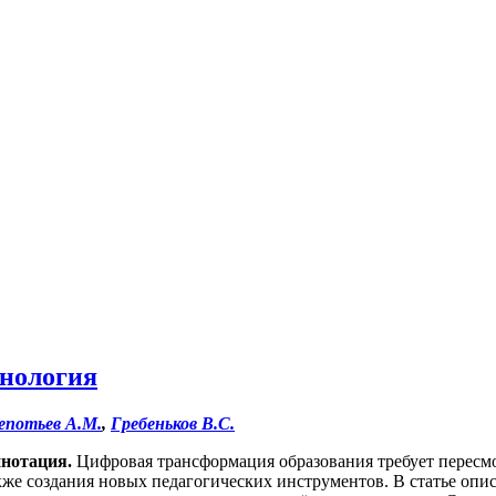
хнология
потьев А.М.
,
Гребеньков В.С.
нотация
.
Цифровая трансформация образования требует пересм
кже создания новых педагогических инструментов. В статье опи