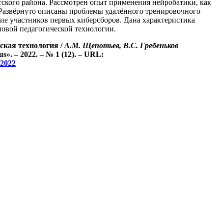
ского района. Рассмотрен опыт применения нейробатики, как
 Развёрнуто описаны проблемы удалённого тренировочного
щие участников первых киберсборов. Дана характеристика
новой педагогической технологии.
ская технология /
А.
М.
Щепотьев
,
В.
С.
Гребеньков
. – 2022. – № 1 (12). – URL:
_2022