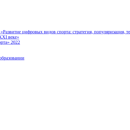
Развитие цифровых видов спорта: стратегия, популяризация, те
XXI веке»
рта» 2022
образовании