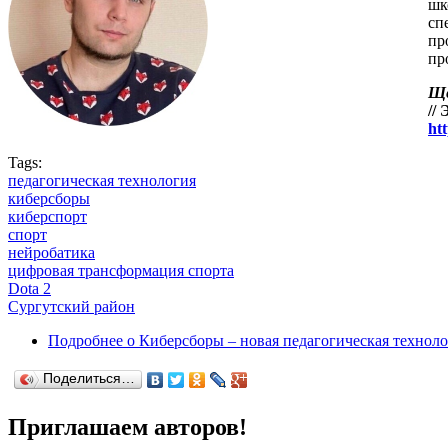
шк
сп
пр
пр
Ще
//
ht
Tags:
педагогическая технология
киберсборы
киберспорт
спорт
нейробатика
цифровая трансформация спорта
Dota 2
Сургутский район
Подробнее
о Киберсборы – новая педагогическая технол
Поделиться…
Приглашаем авторов!