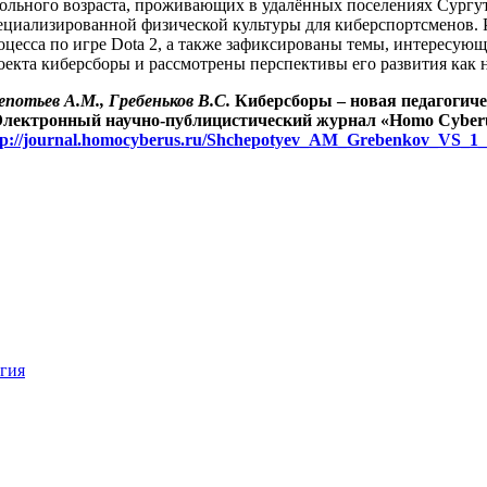
ольного возраста, проживающих в удалённых поселениях Сургут
ециализированной физической культуры для киберспортсменов.
оцесса по игре Dota 2, а также зафиксированы темы, интересую
оекта киберсборы и рассмотрены перспективы его развития как 
потьев
А.
М.
,
Гребеньков
В.
С.
К
иберсборы – новая педагогиче
 Электронный научно-публицистический журнал «Homo Cyberus»
tp://journal.homocyberus.ru/Shchepotyev_AM_Grebenkov_VS_1
огия