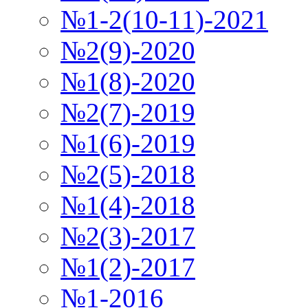
№1-2(10-11)-2021
№2(9)-2020
№1(8)-2020
№2(7)-2019
№1(6)-2019
№2(5)-2018
№1(4)-2018
№2(3)-2017
№1(2)-2017
№1-2016