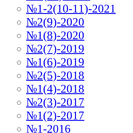
№1-2(10-11)-2021
№2(9)-2020
№1(8)-2020
№2(7)-2019
№1(6)-2019
№2(5)-2018
№1(4)-2018
№2(3)-2017
№1(2)-2017
№1-2016