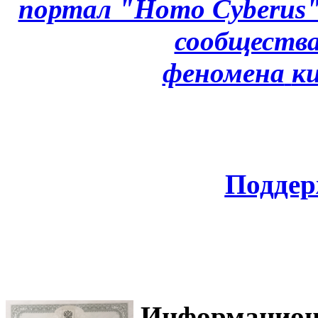
портал "Homo Cyberus
сообщества
феномена
к
Поддер
Информацион