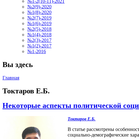
№1-2(10-11)-2021
№2(9)-2020
№1(8)-2020
№2(7)-2019
№1(6)-2019
№2(5)-2018
№1(4)-2018
№2(3)-2017
№1(2)-2017
№1-2016
Вы здесь
Главная
Токтаров Е.Б.
Некоторые аспекты политической соци
Токтаров Е.Б.
В статье рассмотрены особеннос
социально-демографические хара