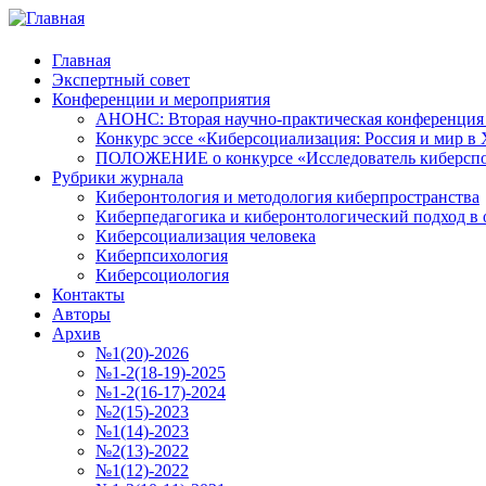
Главная
Экспертный совет
Конференции и мероприятия
АНОНС: Вторая научно-практическая конференция «
Конкурс эссе «Киберсоциализация: Россия и мир в 
ПОЛОЖЕНИЕ о конкурсе «Исследователь киберспо
Рубрики журнала
Киберонтология и методология киберпространства
Киберпедагогика и киберонтологический подход в 
Киберсоциализация человека
Киберпсихология
Киберсоциология
Контакты
Авторы
Архив
№1(20)-2026
№1-2(18-19)-2025
№1-2(16-17)-2024
№2(15)-2023
№1(14)-2023
№2(13)-2022
№1(12)-2022