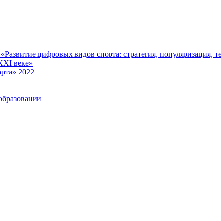
Развитие цифровых видов спорта: стратегия, популяризация, те
XXI веке»
рта» 2022
образовании