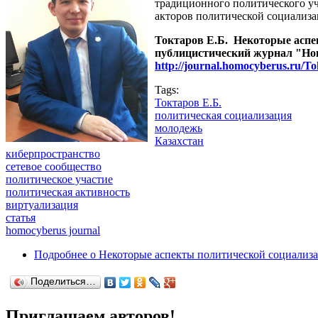
традиционного политического уч
акторов политической социализа
Токтаров Е.Б. Некоторые аспек
публицистический журнал "Homo
http://journal.homocyberus.ru/To
Tags:
Токтаров Е.Б.
политическая социализация
молодежь
Казахстан
киберпространство
сетевое сообщество
политическое участие
политическая активность
виртуализация
статья
homocyberus journal
Подробнее
о Некоторые аспекты политической социализа
Поделиться…
Приглашаем авторов!