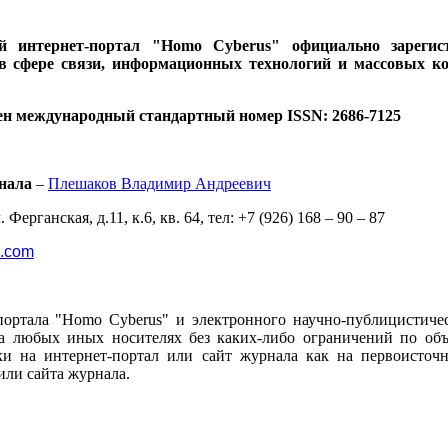
ий интернет-портал "Homo Cyberus" официально зареги
 в сфере связи, информационных технологий и массовых к
ен международный стандартный номер ISSN: 2686-7125
нала
–
Плешаков Владимир Андреевич
 Ферганская, д.11, к.6, кв. 64, тел: +7 (926) 168 – 90 – 87
l.com
портала "Homo Cyberus" и электронного научно-публицистиче
 любых иных носителях без каких-либо ограничений по объё
и на интернет-портал или сайт журнала как на первоисто
или сайта журнала.