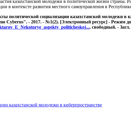
астия казахстанской молодежи в политической жизни страны. Р
ции в контексте развития местного самоуправления в Республике
ты политической социализации казахстанской молодежи в ки
 Cyberus". - 2017. - №1(2). [Электронный ресурс] - Режим до
ktarov_E_Nekotorye_aspekty_politicheskoj...
, свободный. - Загл.
ции казахстанской молодежи в киберпространстве