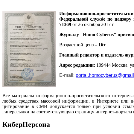
Информационно-просветительск
Федеральной службе по надзору
71369
от 26 октября 2017 г.
Журналу
"Homo Cyberus"
присво
Возрастной ценз –
16+
Главный редактор и издатель жур
Адрес редакции
:
109444 Москва, ул.
E-mail
:
portal.homocyberus@gmai
Все материалы информационно-просветительского интернет-
любых средствах массовой информации, в Интернете или на
цитирование в СМИ допускается только при условии ссылк
гиперссылки на соответствующую страницу интернет-портала 
КиберПерсона