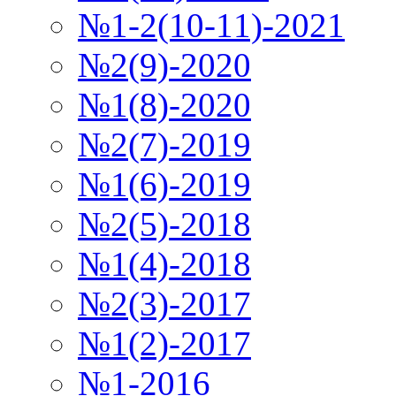
№1-2(10-11)-2021
№2(9)-2020
№1(8)-2020
№2(7)-2019
№1(6)-2019
№2(5)-2018
№1(4)-2018
№2(3)-2017
№1(2)-2017
№1-2016