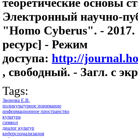
теоретические основы ста
Электронный научно-пу
"Homo Cyberus". - 2017.
ресурс] - Режим
доступа:
http://journal.h
, свободный. - Загл. с эк
Tags:
Звонова Е.В.
поликультурное понимание
информационное пространство
культура
символ
диалог культур
киберсоциализация