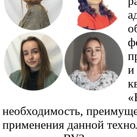
р
а
о
ф
п
и
к
«
необходимость, преимуще
применения данной техно