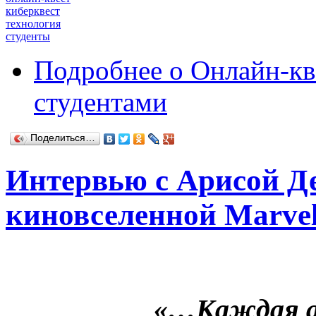
киберквест
технология
студенты
Подробнее
о Онлайн-кве
студентами
Поделиться…
Интервью с Арисой Де
киновселенной Marve
«…Каждая ау