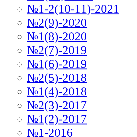
№1-2(10-11)-2021
№2(9)-2020
№1(8)-2020
№2(7)-2019
№1(6)-2019
№2(5)-2018
№1(4)-2018
№2(3)-2017
№1(2)-2017
№1-2016