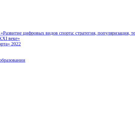
Развитие цифровых видов спорта: стратегия, популяризация, те
XXI веке»
рта» 2022
образовании