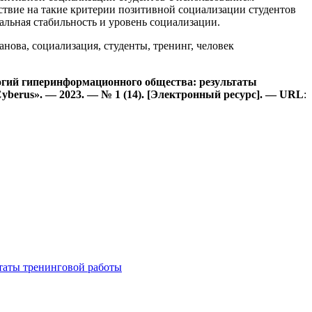
твие на такие критерии позитивной социализации студентов
альная стабильность и уровень социализации.
анова, социализация, студенты, тренинг, человек
огий гиперинформационного общества: результаты
yberus
».
— 2023. — №
1
(14). [Электронный ресурс].
—
URL
:
таты тренинговой работы