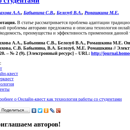
о студентами
ахова А.А.
,
Бабынина С.В.
,
Белозуб В.А.
,
Ромашкина М.Е.
отация.
В статье рассматривается проблема адаптации традици
ной проблемы авторами предложена и описана технология онла
бходимость, преимущества и эффективность применения данной 
ахова А.А., Бабынина С.В., Белозуб В.А., Ромашкина М.Е. Он
ахова, С.В. Бабынина, В.А. Белозуб, М.Е. Ромашкина // Эле
20. – № 2 (9). [Электронный ресурс] – URL:
http://journal.hom
s:
т
айн-квест
ерквест
нология
денты
робнее
о Онлайн-квест как технология работы со студентами
Поделиться…
иглашаем авторов!