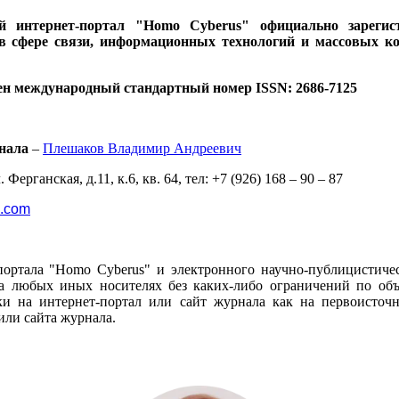
ий интернет-портал "Homo Cyberus" официально зареги
 в сфере связи, информационных технологий и массовых к
ен международный стандартный номер ISSN: 2686-7125
нала
–
Плешаков Владимир Андреевич
 Ферганская, д.11, к.6, кв. 64, тел: +7 (926) 168 – 90 – 87
l.com
портала "Homo Cyberus" и электронного научно-публицистиче
 любых иных носителях без каких-либо ограничений по объё
и на интернет-портал или сайт журнала как на первоисто
или сайта журнала.