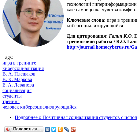
технологий гиперинформационног
как: самооценка чувства комфорт
Ключевые слова:
игра в тренинг
киберсоциализирующийся
Для цитирования:
Галин К.
О.
П
тренинговой работы
/
К.
О.
Гал
http://journal.homocyberus.ru/
Tags:
игра в тренинге
киберсоциализация
В. А. Плешаков
В. К. Маркова
Е. А. Леванова
социализация
студенты
тренинг
человек киберсоциализирующийся
Подробнее
о Позитивная социализация студентов с испо
Поделиться…