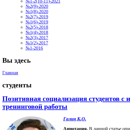
№1-2(10-11)-2021
№2(9)-2020
№1(8)-2020
№2(7)-2019
№1(6)-2019
№2(5)-2018
№1(4)-2018
№2(3)-2017
№1(2)-2017
№1-2016
Вы здесь
Главная
студенты
Позитивная социализация студентов с 
тренинговой работы
Галин К.О.
Аннотация.
В данной статье опи