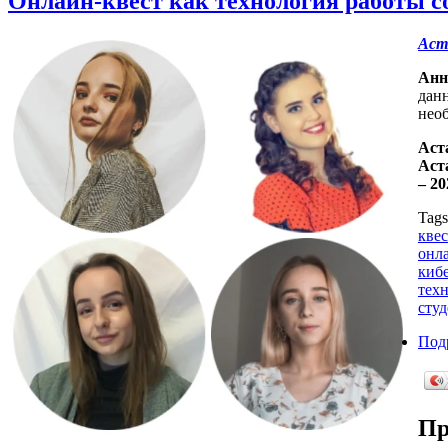
Онлайн-квест как технология работы с
Аст
Анн
дан
нео
Аст
Аст
– 20
Tag
квес
онл
киб
тех
сту
Под
Пр