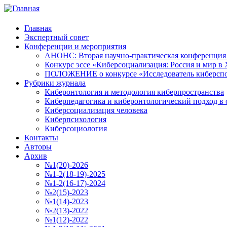
Главная
Экспертный совет
Конференции и мероприятия
АНОНС: Вторая научно-практическая конференция «
Конкурс эссе «Киберсоциализация: Россия и мир в 
ПОЛОЖЕНИЕ о конкурсе «Исследователь киберспо
Рубрики журнала
Киберонтология и методология киберпространства
Киберпедагогика и киберонтологический подход в 
Киберсоциализация человека
Киберпсихология
Киберсоциология
Контакты
Авторы
Архив
№1(20)-2026
№1-2(18-19)-2025
№1-2(16-17)-2024
№2(15)-2023
№1(14)-2023
№2(13)-2022
№1(12)-2022