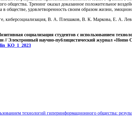
о общества. Тренинг оказал доказанное положительное воздейс
а в обществе, удовлетворенность своим образом жизни, эмоцион
е, киберсоциализация, В. А. Плешаков, В. К. Маркова, Е. А. Лев
озитивная социализация студентов
с использованием технол
ин
//
Электронный научно-публицистический журнал «
Homo C
Galin_KO_1_2023
льзованием технологий гиперинформационного общества: резуль