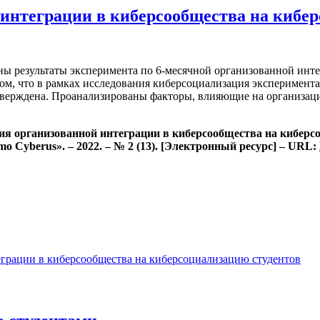
интеграции в киберсообщества на кибе
ны результаты эксперимента по 6-месячной организованной инте
том, что в рамках исследования киберсоциализация эксперимент
дтверждена. Проанализированы факторы, влияющие на организац
ия организованной интеграции в киберсообщества на киберс
 Cyberus». – 2022. – № 2 (13). [Электронный ресурс] – URL:
грации в киберсообщества на киберсоциализацию студентов