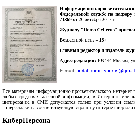
Информационно-просветительск
Федеральной службе по надзору
71369
от 26 октября 2017 г.
Журналу
"Homo Cyberus"
присво
Возрастной ценз –
16+
Главный редактор и издатель жур
Адрес редакции
:
109444 Москва, ул.
E-mail
:
portal.homocyberus@gmai
Все материалы информационно-просветительского интернет-
любых средствах массовой информации, в Интернете или на
цитирование в СМИ допускается только при условии ссылк
гиперссылки на соответствующую страницу интернет-портала 
КиберПерсона