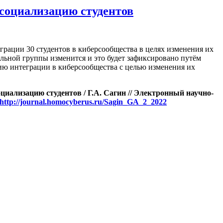
рсоциализацию студентов
грации 30 студентов в киберсообщества в целях изменения их
альной группы изменится и это будет зафиксировано путём
ию интеграции в киберсообщества с целью изменения их
оциализацию студентов
/ Г.А. Сагин // Электронный научно-
http://journal.homocyberus.ru/Sagin_GA_2_2022