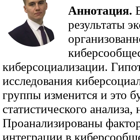
Аннотация.
В
результаты э
организованн
киберсообщес
киберсоциализации. Гипоте
исследования киберсоциа
группы изменится и это б
статистического анализа, 
Проанализированы факто
интеграции в киберсообще