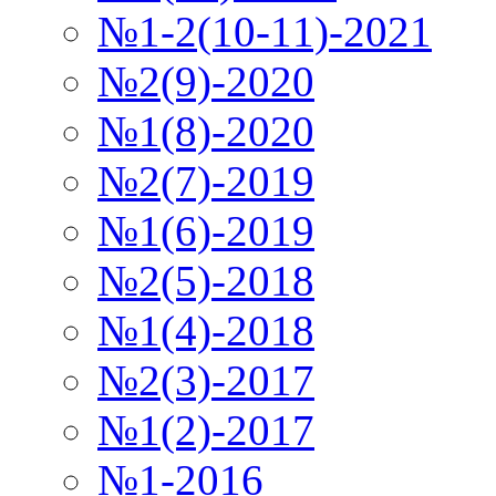
№1-2(10-11)-2021
№2(9)-2020
№1(8)-2020
№2(7)-2019
№1(6)-2019
№2(5)-2018
№1(4)-2018
№2(3)-2017
№1(2)-2017
№1-2016