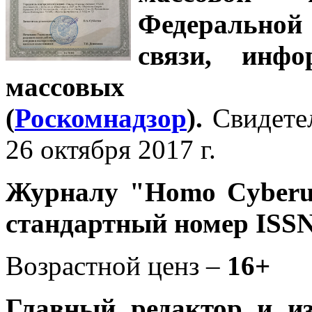
Федеральной
связи, инф
массовых 
(
Роскомнадзор
).
Свидете
26 октября 2017 г.
Журналу
"Homo Cyber
стандартный номер ISSN
Возрастной ценз –
16+
Главный редактор и и