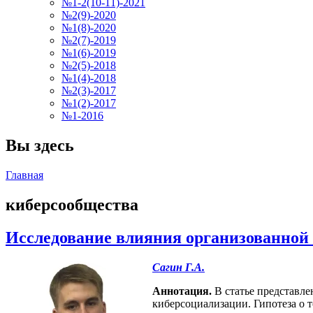
№1-2(10-11)-2021
№2(9)-2020
№1(8)-2020
№2(7)-2019
№1(6)-2019
№2(5)-2018
№1(4)-2018
№2(3)-2017
№1(2)-2017
№1-2016
Вы здесь
Главная
киберсообщества
Исследование влияния организованной 
Сагин Г.А.
Аннотация.
В статье представле
киберсоциализации. Гипотеза о 