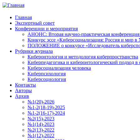
Главная
Экспертный совет
Конференции и мероприятия
АНОНС: Вторая научно-практическая конференция «
Конкурс эссе «Киберсоциализация: Россия и мир в 
ПОЛОЖЕНИЕ о конкурсе «Исследователь киберспо
Рубрики журнала
Киберонтология и методология киберпространства
Киберпедагогика и киберонтологический подход в 
Киберсоциализация человека
Киберпсихология
Киберсоциология
Контакты
Авторы
Архив
№1(20)-2026
№1-2(18-19)-2025
№1-2(16-17)-2024
№2(15)-2023
№1(14)-2023
№2(13)-2022
№1(12)-2022