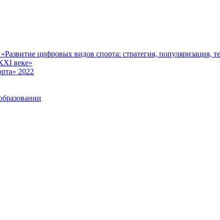
Развитие цифровых видов спорта: стратегия, популяризация, те
XXI веке»
рта» 2022
образовании