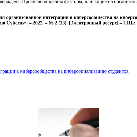
дтверждена. Проанализированы факторы, влияющие на организац
ия организованной интеграции в киберсообщества на киберс
 Cyberus». – 2022. – № 2 (13). [Электронный ресурс] – URL:
грации в киберсообщества на киберсоциализацию студентов