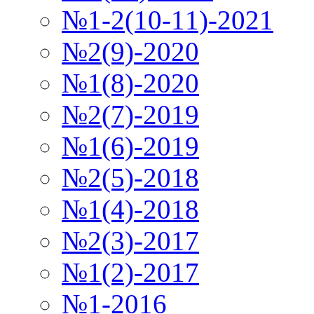
№1-2(10-11)-2021
№2(9)-2020
№1(8)-2020
№2(7)-2019
№1(6)-2019
№2(5)-2018
№1(4)-2018
№2(3)-2017
№1(2)-2017
№1-2016