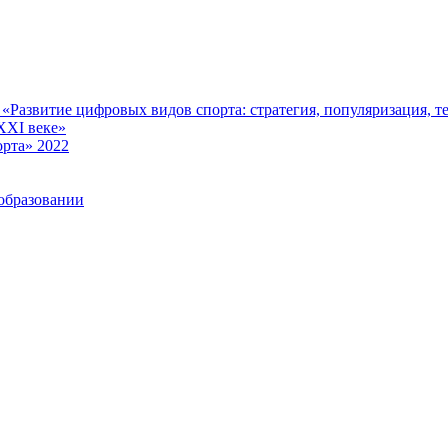
Развитие цифровых видов спорта: стратегия, популяризация, те
XXI веке»
рта» 2022
образовании