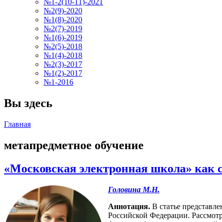
№1-2(10-11)-2021
№2(9)-2020
№1(8)-2020
№2(7)-2019
№1(6)-2019
№2(5)-2018
№1(4)-2018
№2(3)-2017
№1(2)-2017
№1-2016
Вы здесь
Главная
метапредметное обучение
«Московская электронная школа» как с
Головина М.Н.
Аннотация.
В статье представле
Российской Федерации. Рассмотр