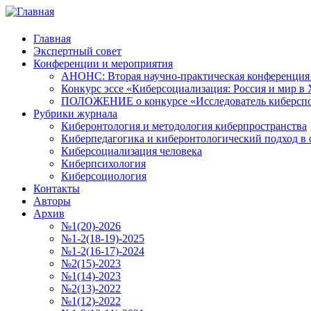
Главная
Экспертный совет
Конференции и мероприятия
АНОНС: Вторая научно-практическая конференция «
Конкурс эссе «Киберсоциализация: Россия и мир в 
ПОЛОЖЕНИЕ о конкурсе «Исследователь киберспо
Рубрики журнала
Киберонтология и методология киберпространства
Киберпедагогика и киберонтологический подход в 
Киберсоциализация человека
Киберпсихология
Киберсоциология
Контакты
Авторы
Архив
№1(20)-2026
№1-2(18-19)-2025
№1-2(16-17)-2024
№2(15)-2023
№1(14)-2023
№2(13)-2022
№1(12)-2022