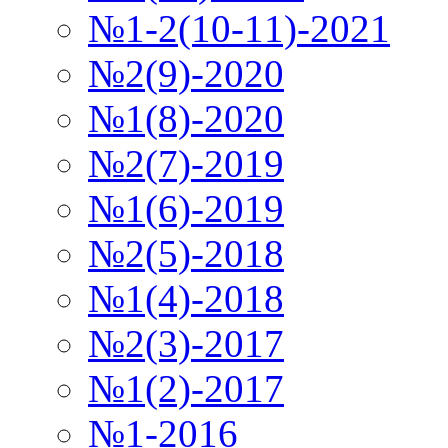
№1-2(10-11)-2021
№2(9)-2020
№1(8)-2020
№2(7)-2019
№1(6)-2019
№2(5)-2018
№1(4)-2018
№2(3)-2017
№1(2)-2017
№1-2016