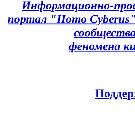
Информационно-про
портал "Homo Cyberus
сообщества
феномена
к
Поддер