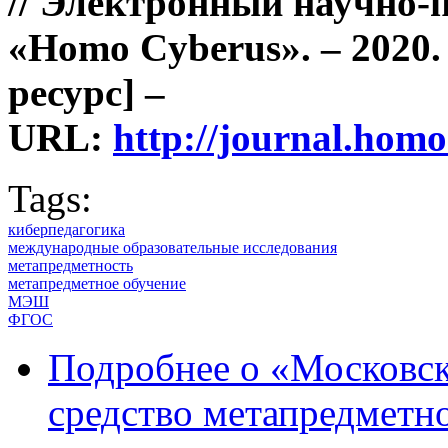
// Электронный научно-
«Homo Cyberus». – 2020. 
ресурс]
–
URL:
http://journal.ho
Tags:
киберпедагогика
международные образовательные исследования
метапредметность
метапредметное обучение
МЭШ
ФГОС
Подробнее
о «Московск
средство метапредметн