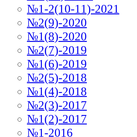
№1-2(10-11)-2021
№2(9)-2020
№1(8)-2020
№2(7)-2019
№1(6)-2019
№2(5)-2018
№1(4)-2018
№2(3)-2017
№1(2)-2017
№1-2016