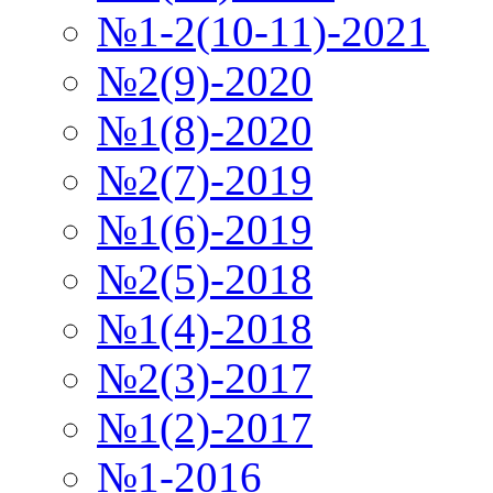
№1-2(10-11)-2021
№2(9)-2020
№1(8)-2020
№2(7)-2019
№1(6)-2019
№2(5)-2018
№1(4)-2018
№2(3)-2017
№1(2)-2017
№1-2016