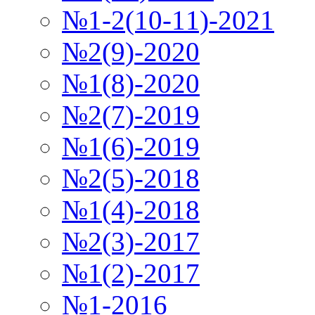
№1-2(10-11)-2021
№2(9)-2020
№1(8)-2020
№2(7)-2019
№1(6)-2019
№2(5)-2018
№1(4)-2018
№2(3)-2017
№1(2)-2017
№1-2016