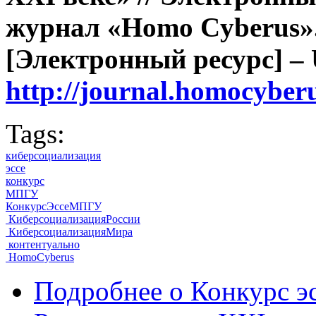
журнал «Homo Cyberus». 
[Электронный ресурс] –
http://journal.homocyber
Tags:
киберсоциализация
эссе
конкурс
МПГУ
КонкурсЭссеМПГУ
КиберсоциализацияРоссии
КиберсоциализацияМира
контентуально
HomoCyberus
Подробнее
о Конкурс э