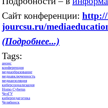
Подробности – в
информа
Сайт конференции:
http:/
jourcsu.ru/mediaeducatio
(Подробнее...)
Tags:
анонс
конференция
медиаобразование
медиавключенность
медиаизоляция
киберсоциализация
Homo Cyberus
ЧелГУ
киберпедагогика
Челябинск