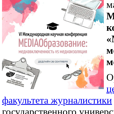
м
М
к
«
м
м
О
ц
факультета журналистики
государственного универс