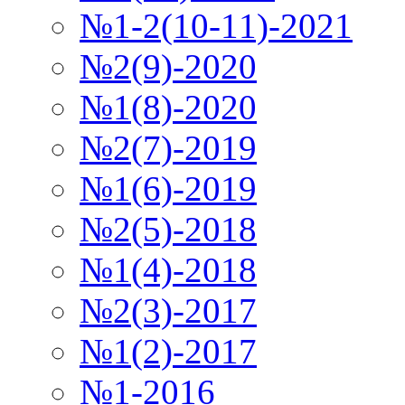
№1-2(10-11)-2021
№2(9)-2020
№1(8)-2020
№2(7)-2019
№1(6)-2019
№2(5)-2018
№1(4)-2018
№2(3)-2017
№1(2)-2017
№1-2016