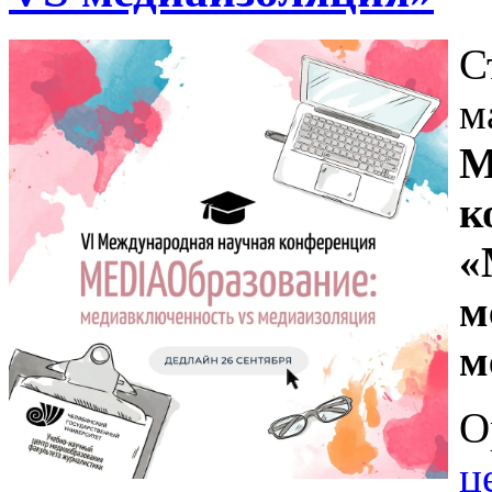
С
м
М
к
«
м
м
О
ц