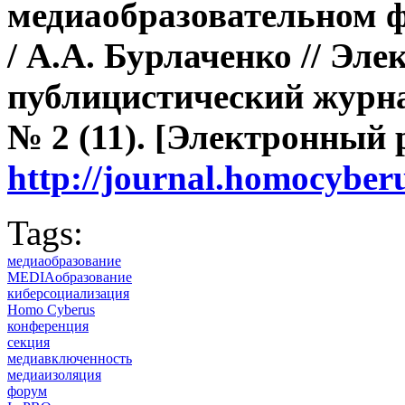
медиаобразовательном ф
/ А.А. Бурлаченко // Эл
публицистический журна
№ 2 (11). [Электронный 
http://journal.homocybe
Tags:
медиаобразование
MEDIAобразование
киберсоциализация
Homo Cyberus
конференция
секция
медиавключенность
медиаизоляция
форум