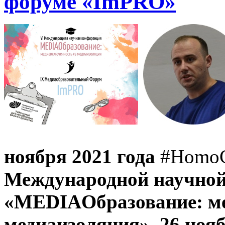
форуме «ImPRO»
ноября 2021 года
#HomoCy
Международной научной
«MEDIAОбразование: ме
медиаизоляция». 26 нояб