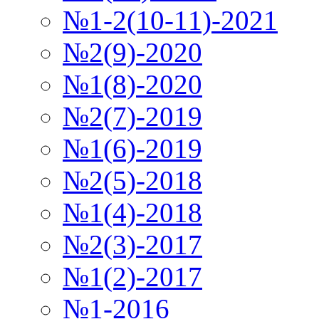
№1-2(10-11)-2021
№2(9)-2020
№1(8)-2020
№2(7)-2019
№1(6)-2019
№2(5)-2018
№1(4)-2018
№2(3)-2017
№1(2)-2017
№1-2016