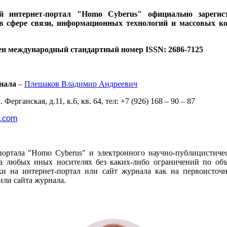
ий интернет-портал "Homo Cyberus" официально зареги
 в сфере связи, информационных технологий и массовых к
ен международный стандартный номер ISSN: 2686-7125
нала
–
Плешаков Владимир Андреевич
 Ферганская, д.11, к.6, кв. 64, тел: +7 (926) 168 – 90 – 87
l.com
портала "Homo Cyberus" и электронного научно-публицистиче
 любых иных носителях без каких-либо ограничений по объё
и на интернет-портал или сайт журнала как на первоисто
или сайта журнала.