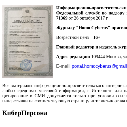
Информационно-просветительск
Федеральной службе по надзору
71369
от 26 октября 2017 г.
Журналу
"Homo Cyberus"
присво
Возрастной ценз –
16+
Главный редактор и издатель жур
Адрес редакции
:
109444 Москва, ул.
E-mail
:
portal.homocyberus@gmai
Все материалы информационно-просветительского интернет-
любых средствах массовой информации, в Интернете или на
цитирование в СМИ допускается только при условии ссылк
гиперссылки на соответствующую страницу интернет-портала 
КиберПерсона