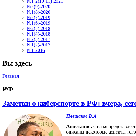
№1-2(10-11)-2021
№2(9)-2020
№1(8)-2020
№2(7)-2019
№1(6)-2019
№2(5)-2018
№1(4)-2018
№2(3)-2017
№1(2)-2017
№1-2016
Вы здесь
Главная
РФ
Заметки о киберспорте в РФ: вчера, сег
Плешаков В.А.
Аннотация.
Статья представляет
описаны некоторые аспекты того