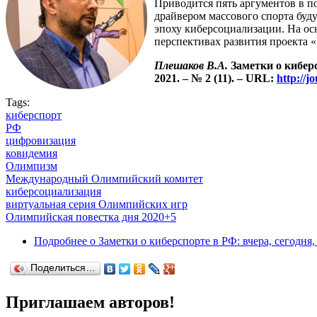
Приводится пять аргументов в п
драйвером массового спорта буду
эпоху киберсоциализации. На осн
перспективах развития проекта 
Плешаков В.А.
Заметки о кибер
2021. – № 2 (11). – URL:
http://
Tags:
киберспорт
РФ
цифровизация
ковидемия
Олимпизм
Международный Олимпийский комитет
киберсоциализация
виртуальная серия Олимпийских игр
Олимпийская повестка дня 2020+5
Подробнее
о Заметки о киберспорте в РФ: вчера, сегодня,
Поделиться…
Приглашаем авторов!