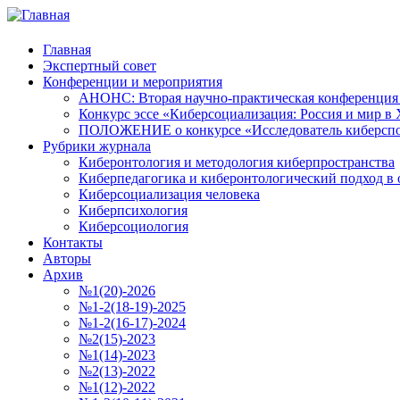
Главная
Экспертный совет
Конференции и мероприятия
АНОНС: Вторая научно-практическая конференция «
Конкурс эссе «Киберсоциализация: Россия и мир в 
ПОЛОЖЕНИЕ о конкурсе «Исследователь киберспо
Рубрики журнала
Киберонтология и методология киберпространства
Киберпедагогика и киберонтологический подход в 
Киберсоциализация человека
Киберпсихология
Киберсоциология
Контакты
Авторы
Архив
№1(20)-2026
№1-2(18-19)-2025
№1-2(16-17)-2024
№2(15)-2023
№1(14)-2023
№2(13)-2022
№1(12)-2022