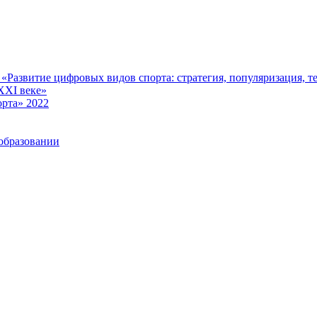
Развитие цифровых видов спорта: стратегия, популяризация, те
XXI веке»
рта» 2022
образовании