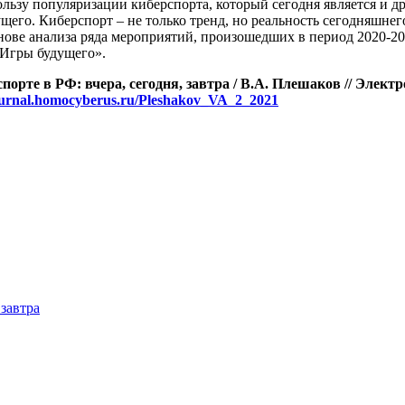
ользу популяризации киберспорта, который сегодня является и 
щего. Киберспорт – не только тренд, но реальность сегодняшнег
ове анализа ряда мероприятий, произошедших в период 2020-2021
«Игры будущего».
спорте в РФ: вчера, сегодня, завтра / В.А. Плешаков // Эле
journal.homocyberus.ru/Pleshakov_VA_2_2021
 завтра