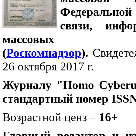
Федеральной
связи, инф
массовых 
(
Роскомнадзор
).
Свидете
26 октября 2017 г.
Журналу
"Homo Cyber
стандартный номер ISSN
Возрастной ценз –
16+
Главный редактор и и