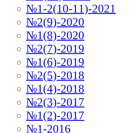
№1-2(10-11)-2021
№2(9)-2020
№1(8)-2020
№2(7)-2019
№1(6)-2019
№2(5)-2018
№1(4)-2018
№2(3)-2017
№1(2)-2017
№1-2016