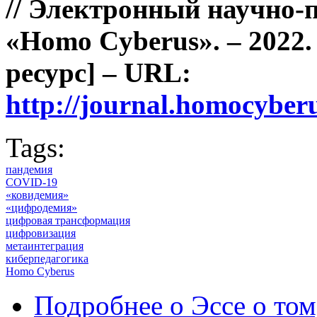
// Электронный научно-
«Homo Cyberus». – 2022.
ресурс] – URL:
http://journal.homocybe
Tags:
пандемия
COVID-19
«ковидемия»
«цифродемия»
цифровая трансформация
цифровизация
метаинтеграция
киберпедагогика
Homo Cyberus
Подробнее
о Эссе о том