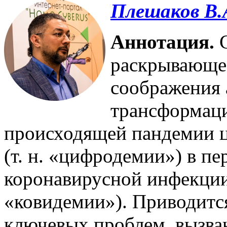
Плешаков В.
Аннотация.
С
раскрывающе
соображения 
трансформаци
происходящей пандемии 
(т. н. «цифродемии») в п
коронавирусной инфекции
«ковидемии»). Приводитс
ключевых проблем, вызва