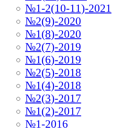
№1-2(10-11)-2021
№2(9)-2020
№1(8)-2020
№2(7)-2019
№1(6)-2019
№2(5)-2018
№1(4)-2018
№2(3)-2017
№1(2)-2017
№1-2016