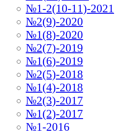
№1-2(10-11)-2021
№2(9)-2020
№1(8)-2020
№2(7)-2019
№1(6)-2019
№2(5)-2018
№1(4)-2018
№2(3)-2017
№1(2)-2017
№1-2016