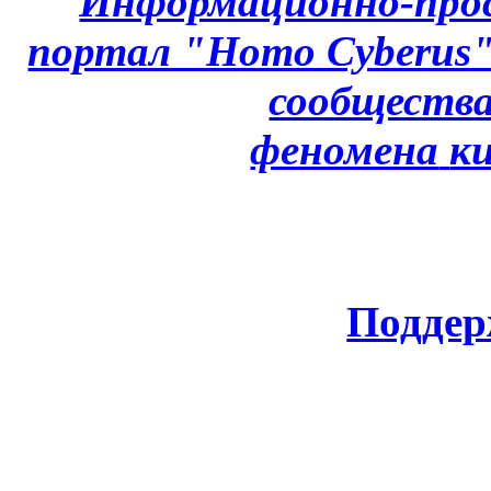
Информационно-про
портал "Homo Cyberus
сообщества
феномена
к
Поддер