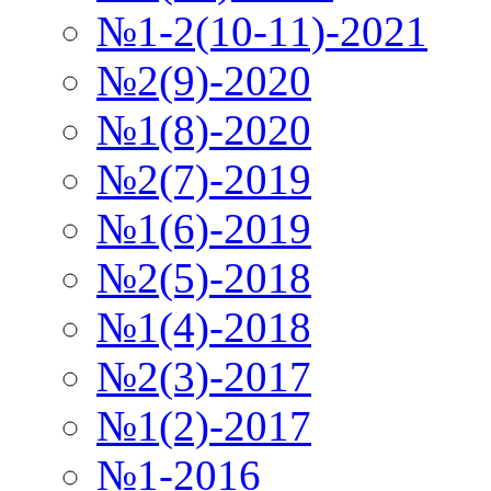
№1-2(10-11)-2021
№2(9)-2020
№1(8)-2020
№2(7)-2019
№1(6)-2019
№2(5)-2018
№1(4)-2018
№2(3)-2017
№1(2)-2017
№1-2016