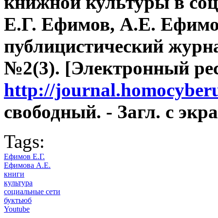
книжной культуры в соц
Е.Г. Ефимов, А.Е. Ефимо
публицистический журнал
№2(3). [Электронный рес
http://journal.homocyber
свободный. - Загл. с экра
Tags:
Ефимов Е.Г.
Ефимова А.Е.
книги
культура
социальные сети
буктьюб
Youtube