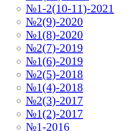
№1-2(10-11)-2021
№2(9)-2020
№1(8)-2020
№2(7)-2019
№1(6)-2019
№2(5)-2018
№1(4)-2018
№2(3)-2017
№1(2)-2017
№1-2016