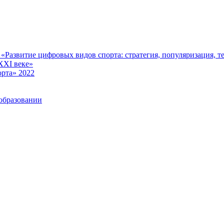
Развитие цифровых видов спорта: стратегия, популяризация, те
XXI веке»
рта» 2022
образовании