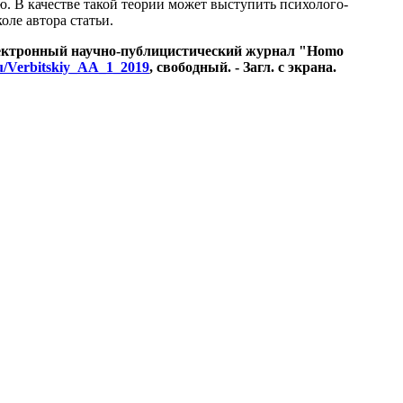
ю. В качестве такой теории может выступить психолого-
оле автора статьи.
Электронный научно-публицистический журнал "Homo
ru/Verbitskiy_AA_1_2019
, свободный. - Загл. с экрана.