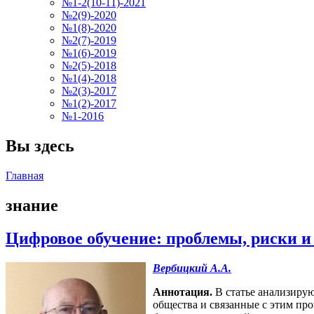
№1-2(10-11)-2021
№2(9)-2020
№1(8)-2020
№2(7)-2019
№1(6)-2019
№2(5)-2018
№1(4)-2018
№2(3)-2017
№1(2)-2017
№1-2016
Вы здесь
Главная
знание
Цифровое обучение: проблемы, риски 
Вербицкий А.А.
Аннотация.
В статье анализирую
общества и связанные с этим пр