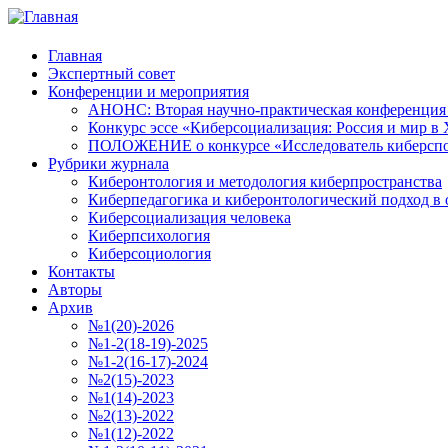
Главная
Экспертный совет
Конференции и мероприятия
АНОНС: Вторая научно-практическая конференция «
Конкурс эссе «Киберсоциализация: Россия и мир в 
ПОЛОЖЕНИЕ о конкурсе «Исследователь киберспо
Рубрики журнала
Киберонтология и методология киберпространства
Киберпедагогика и киберонтологический подход в 
Киберсоциализация человека
Киберпсихология
Киберсоциология
Контакты
Авторы
Архив
№1(20)-2026
№1-2(18-19)-2025
№1-2(16-17)-2024
№2(15)-2023
№1(14)-2023
№2(13)-2022
№1(12)-2022