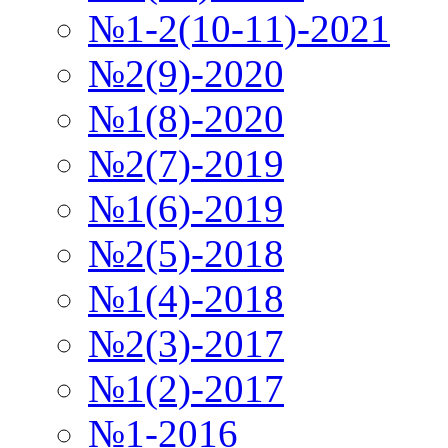
№1-2(10-11)-2021
№2(9)-2020
№1(8)-2020
№2(7)-2019
№1(6)-2019
№2(5)-2018
№1(4)-2018
№2(3)-2017
№1(2)-2017
№1-2016