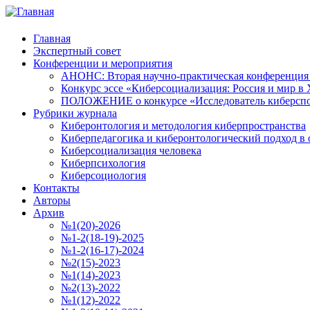
Главная
Экспертный совет
Конференции и мероприятия
АНОНС: Вторая научно-практическая конференция «
Конкурс эссе «Киберсоциализация: Россия и мир в 
ПОЛОЖЕНИЕ о конкурсе «Исследователь киберспо
Рубрики журнала
Киберонтология и методология киберпространства
Киберпедагогика и киберонтологический подход в 
Киберсоциализация человека
Киберпсихология
Киберсоциология
Контакты
Авторы
Архив
№1(20)-2026
№1-2(18-19)-2025
№1-2(16-17)-2024
№2(15)-2023
№1(14)-2023
№2(13)-2022
№1(12)-2022