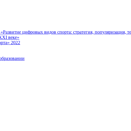
Развитие цифровых видов спорта: стратегия, популяризация, те
XXI веке»
рта» 2022
образовании