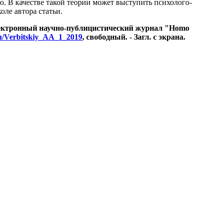
ю. В качестве такой теории может выступить психолого-
оле автора статьи.
Электронный научно-публицистический журнал "Homo
ru/Verbitskiy_AA_1_2019
, свободный. - Загл. с экрана.