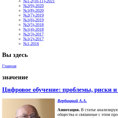
№1-2(10-11)-2021
№2(9)-2020
№1(8)-2020
№2(7)-2019
№1(6)-2019
№2(5)-2018
№1(4)-2018
№2(3)-2017
№1(2)-2017
№1-2016
Вы здесь
Главная
значение
Цифровое обучение: проблемы, риски 
Вербицкий А.А.
Аннотация.
В статье анализирую
общества и связанные с этим пр